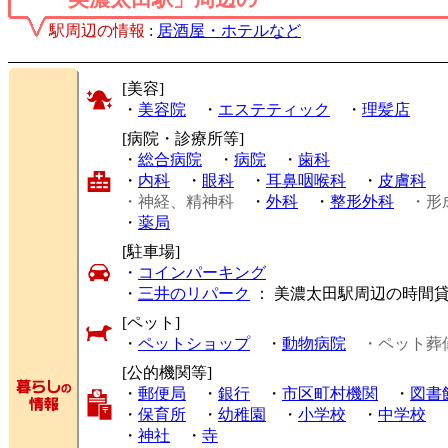
駅周辺の情報
:
居酒屋・ホテルなど
[美容]
・
美容院
・
エステティック
・
理髪店
[病院・診療所等]
・
総合病院
・
病院
・
歯科
・
内科
・
眼科
・
耳鼻咽喉科
・
皮膚科
・神経、精神科
・
外科
・
整形外科
・形
・
薬局
[駐車場]
・
コインパーキング
・
三井のリパーク
： 美濃太田駅周辺の時間
[ペット]
・
ペットショップ
・
動物病院
・ペット葬
[公的機関等]
・
郵便局
・
銀行
・
市区町村機関
・
図書
・
保育所
・
幼稚園
・
小学校
・
中学校
・
神社
・
寺