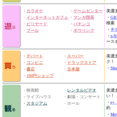
・
カラオケ
・
ゲームセンター
美濃
・
インターネットカフェ
・
マンガ喫茶
・
GI
検索
・
ビリヤード
・
パチンコ
・
チ
・
プール
・
ボウリング
・
e-
ース
・
デパート
・
スーパー
美濃
ク！
・
コンビニ
・
ドラッグストア
・
Shu
・
書店
・
古本屋
・
100円ショップ
・映画館
・
レンタルビデオ
美濃
い！
・ライブハウス
・劇場・コンサート
・
e
・
スタジアム
・ホール
約
・
Mov