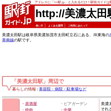
アドレスに「○○駅.jp」と入れるだけ！駅街ガイド
http://美濃太田
｜
｜
使い方
よくある質問
ご利用にあたって
美濃太田駅は岐阜県美濃加茂市太田町立石にある、JR東海の
美南線
の駅です。
「美濃太田駅」周辺で
暮らしの情報
:
美容院・病院・駐車場など
・
居酒屋
・ビアガーデン
美濃
それ
・
焼肉
・
中華