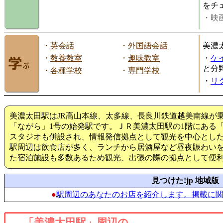
をチ
・映画
・
英会話
・
外国語会話
美濃
・
教養教室
・
趣味教室
・
ケ
と分
・
各種学校
・
専門学校
・
リ
美濃太田駅はJR高山本線、太多線、長良川鉄道越美南線が
「ながら」1号の始発駅です。ＪＲ美濃太田駅の1階にある
スタジオも併設され、情報発信拠点として観光を中心とし
駅周辺は飲食店が多く、ランチから居酒屋など昼夜賑わい
た宿泊施設も多数あるため観光、出張の際の拠点として便
見つけた!jp 地域版
●
駅周辺のあなたのお店を紹介します。掲載に
「美濃太田駅」周辺の