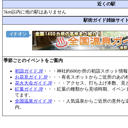
近くの駅
5km以内に他の駅はありません
駅街ガイド姉妹サイ
季節ごとのイベントをご案内
初詣ガイド.JP
・・・神社約600か所の初詣スポット情
お花見ガイド.JP
・・・有名スポットからご近所のあの桜
花火大会ガイド.JP
・・・アクセス、打ち上げ本数、見
紅葉ガイド.JP
・・・紅葉の種類から見頃時期、イベン
てます。
全国温泉ガイド.JP
・・・人気温泉からご近所の意外な
内。