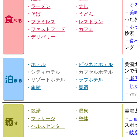
・
ぐ
・
ラーメン
・
すし
・
美
・
そば
・
うどん
った
・
ファミレス
・
レストラン
・
ホ
・
ファストフード
・
カフェ
検索
・
デリバリー
・
食
ング
・
ホテル
・
ビジネスホテル
美濃
ンで
・シティホテル
・カプセルホテル
・
楽
・リゾートホテル
・
ラブホテル
・
じ
・
旅館
・
民宿
・yoy
・
銭湯
・
温泉
美濃
・
マッサージ
・
整体
・
is
スポ
・
ヘルスセンター
・
岐